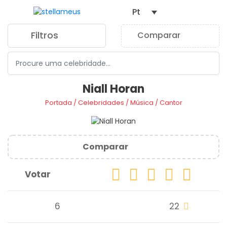
Pt
Filtros
Comparar
0
Niall Horan
Portada
/
Celebridades
/
Música
/
Cantor
Comparar
Votar
6
22