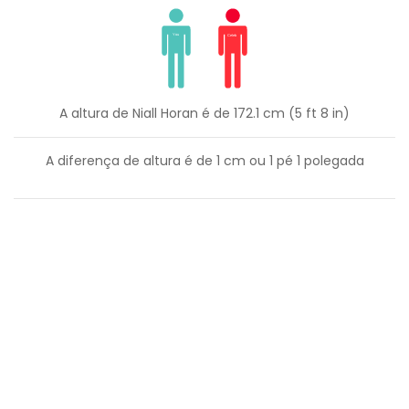
A altura de Niall Horan é de 172.1 cm (5 ft 8 in)
A diferença de altura é de
1
cm ou
1
pé
1
polegada