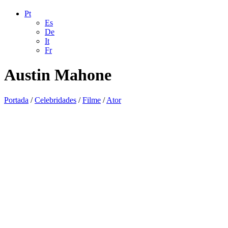
Pt
Es
De
It
Fr
Austin Mahone
Portada
/
Celebridades
/
Filme
/
Ator