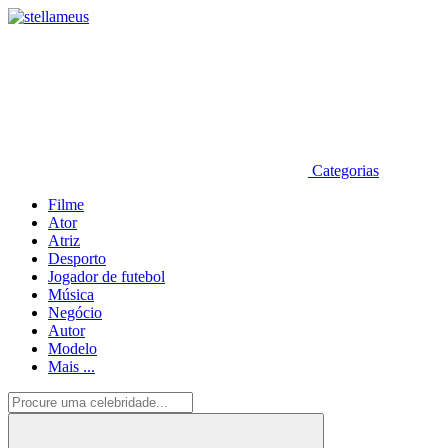
Categorias
Filme
Ator
Atriz
Desporto
Jogador de futebol
Música
Negócio
Autor
Modelo
Mais ...