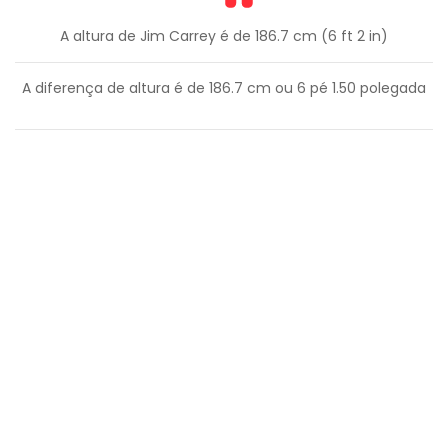
A altura de Jim Carrey é de 186.7 cm (6 ft 2 in)
A diferença de altura é de
186.7
cm ou
6
pé
1.50
polegada