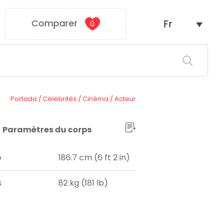
Comparer
Fr
0
Portada
/
Célébrités
/
Cinéma
/
Acteur
Paramètres du corps
e
186.7 cm (6 ft 2 in)
s
82 kg (181 lb)