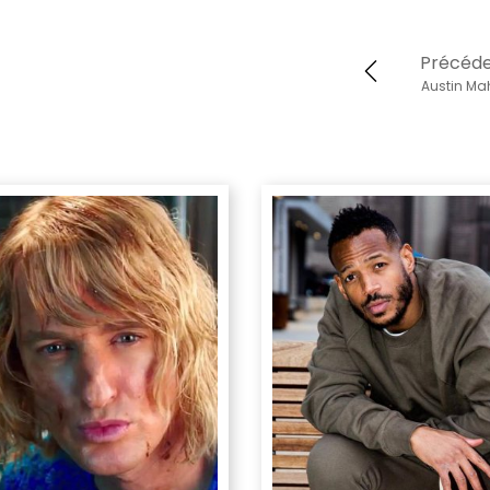
Précéd
Austin M