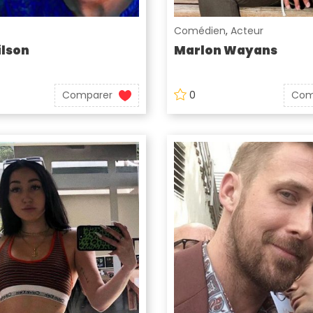
Comédien
,
Acteur
lson
Marlon Wayans
Comparer
0
Com