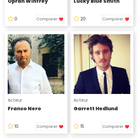
Oprah Winfrey
Lucky Blue Smith
0
20
Comparer
Comparer
Acteur
Acteur
Franco Nero
Garrett Hedlund
10
15
Comparer
Comparer