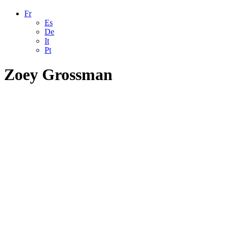
Fr
Es
De
It
Pt
Zoey Grossman