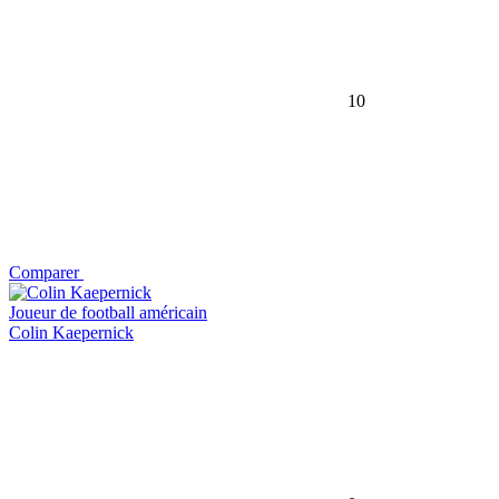
10
Comparer
Joueur de football américain
Colin Kaepernick