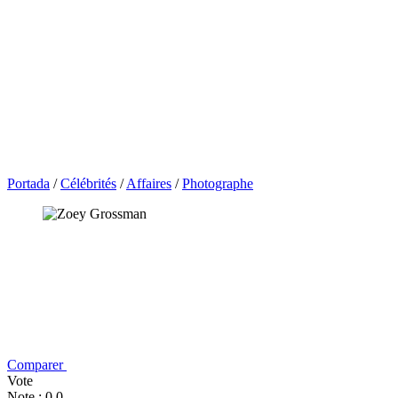
Portada
/
Célébrités
/
Affaires
/
Photographe
Comparer
Vote
Note : 0,0