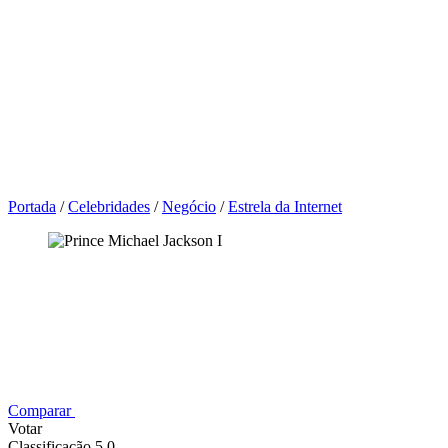
Portada
/
Celebridades
/
Negócio
/
Estrela da Internet
Comparar
Votar
Classificação 5,0