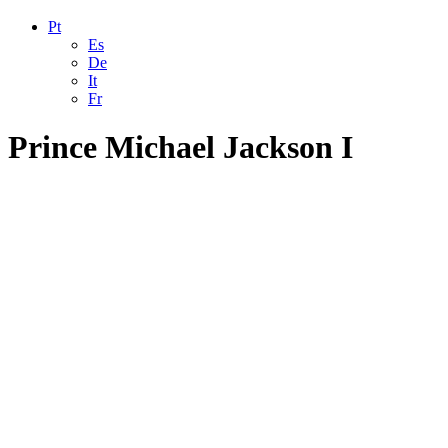
Pt
Es
De
It
Fr
Prince Michael Jackson I