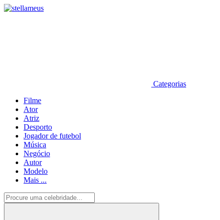
Categorias
Filme
Ator
Atriz
Desporto
Jogador de futebol
Música
Negócio
Autor
Modelo
Mais ...