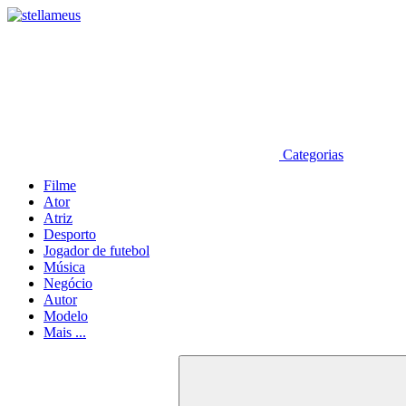
Categorias
Filme
Ator
Atriz
Desporto
Jogador de futebol
Música
Negócio
Autor
Modelo
Mais ...