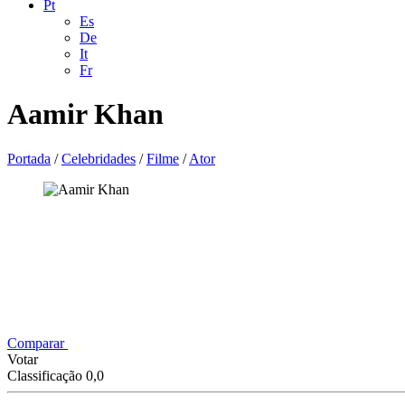
Pt
Es
De
It
Fr
Aamir Khan
Portada
/
Celebridades
/
Filme
/
Ator
Comparar
Votar
Classificação 0,0