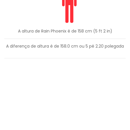
A altura de Rain Phoenix é de 158 cm (5 ft 2 in)
A diferença de altura é de
158.0
cm ou
5
pé
2.20
polegada