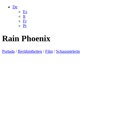
De
Es
It
Fr
Pt
Rain Phoenix
Portada
/
Berühmtheiten
/
Film
/
Schauspielerin