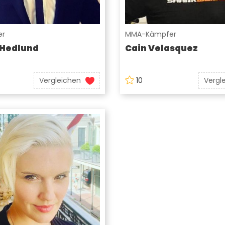
er
MMA-Kämpfer
 Hedlund
Cain Velasquez
Vergleichen
10
Vergl