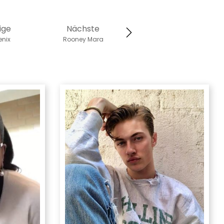
ige
Nächste
enix
Rooney Mara