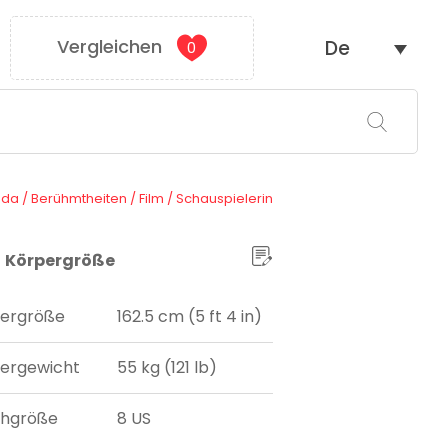
Vergleichen
De
0
ada
/
Berühmtheiten
/
Film
/
Schauspielerin
Körpergröße
ergröße
162.5 cm (5 ft 4 in)
ergewicht
55 kg (121 lb)
uhgröße
8 US