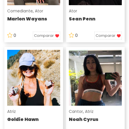
Comediante
,
Ator
Ator
Marlon Wayans
Sean Penn
0
0
Comparar
Comparar
Atriz
Cantor
,
Atriz
Goldie Hawn
Noah Cyrus