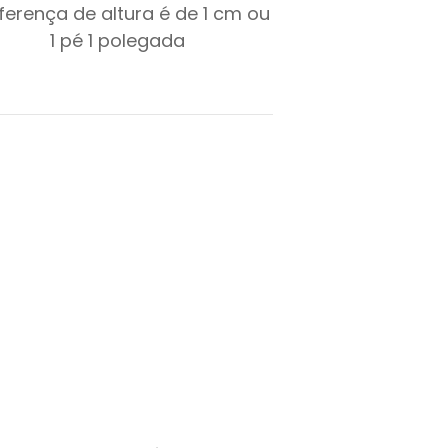
iferença de altura é de
1
cm ou
1
pé
1
polegada