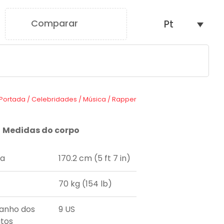
Comparar
Pt
0
Portada
/
Celebridades
/
Música
/
Rapper
Medidas do corpo
ra
170.2 cm (5 ft 7 in)
70 kg (154 lb)
anho dos
9 US
tos