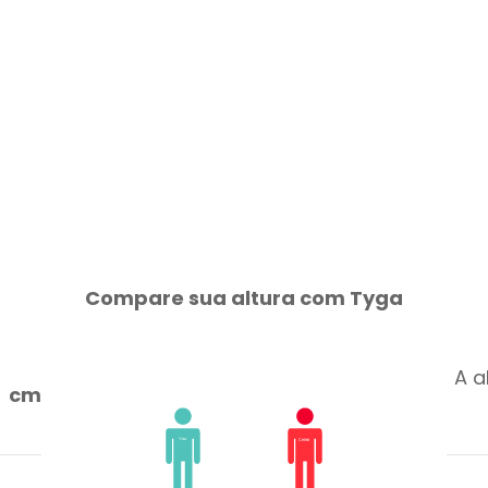
Compare sua altura com Tyga
A a
cm