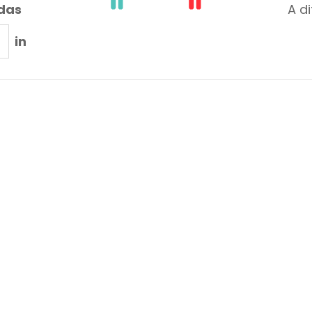
adas
A d
in