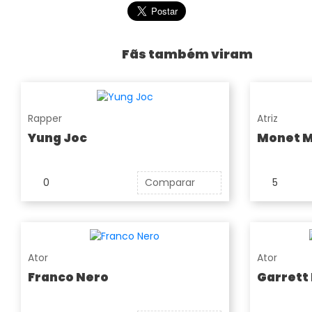
Fãs também viram
Rapper
Atriz
Yung Joc
Monet 
0
Comparar
5
Ator
Ator
Franco Nero
Garrett