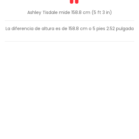
Ashley Tisdale mide 158.8 cm (5 ft 3 in)
La diferencia de altura es de
158.8
cm o
5
pies
2.52
pulgada