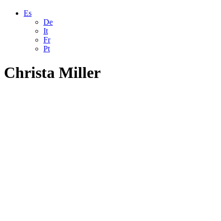
Es
De
It
Fr
Pt
Christa Miller