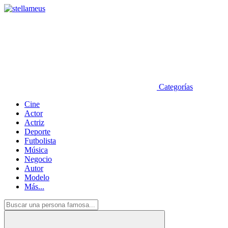
Categorías
Cine
Actor
Actriz
Deporte
Futbolista
Música
Negocio
Autor
Modelo
Más...