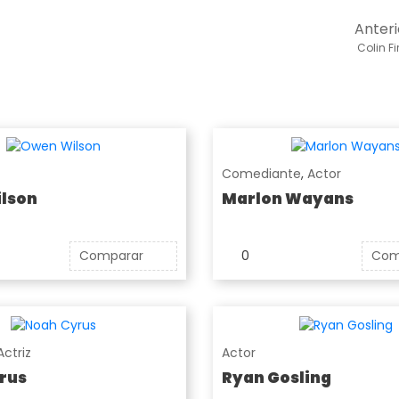
Anteri
Colin Fi
Comediante
,
Actor
lson
Marlon Wayans
Comparar
0
Com
Actriz
Actor
rus
Ryan Gosling