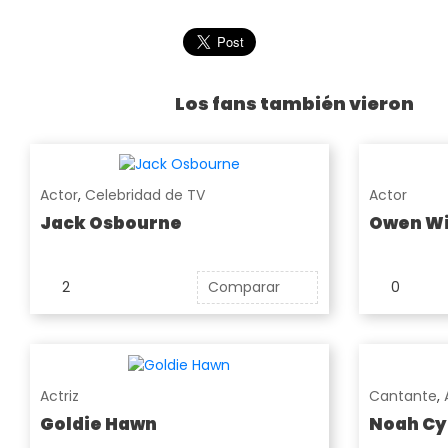
Los fans también vieron
Actor
,
Celebridad de TV
Actor
Jack Osbourne
Owen Wi
2
Comparar
0
Actriz
Cantante
,
Goldie Hawn
Noah Cy