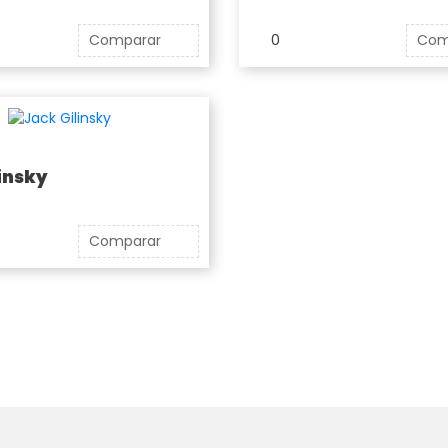
Comparar
0
Com
insky
Comparar