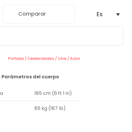
Comparar
Es
0
Portada
/
Celebridades
/
Cine
/
Actor
Parámetros del cuerpo
ra
185 cm (6 ft 1 in)
85 kg (187 lb)