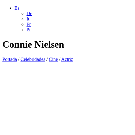
Es
De
It
Fr
Pt
Connie Nielsen
Portada
/
Celebridades
/
Cine
/
Actriz