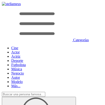
Categorías
Cine
Actor
Actriz
Deporte
Futbolista
Música
Negocio
Autor
Modelo
Más...