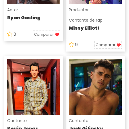
Actor
Productor
,
Ryan Gosling
Cantante de rap
Missy Elliott
0
Comparar
9
Comparar
Cantante
Cantante
Kevin Jonas
Jack Gilinsky