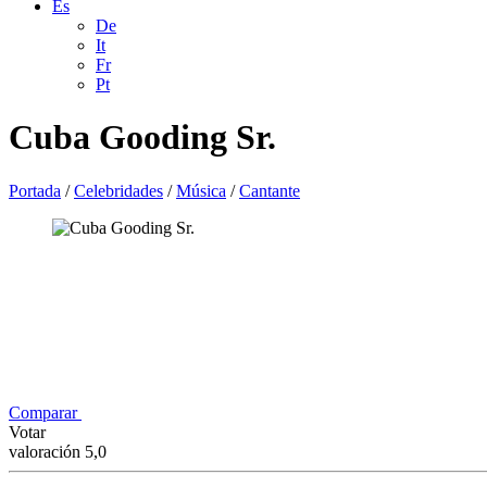
Es
De
It
Fr
Pt
Cuba Gooding Sr.
Portada
/
Celebridades
/
Música
/
Cantante
Comparar
Votar
valoración 5,0