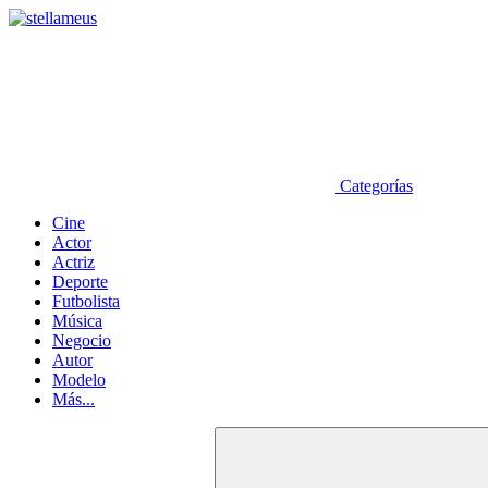
Categorías
Cine
Actor
Actriz
Deporte
Futbolista
Música
Negocio
Autor
Modelo
Más...