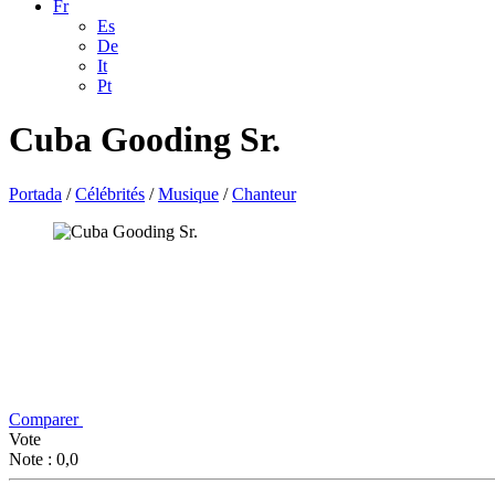
Fr
Es
De
It
Pt
Cuba Gooding Sr.
Portada
/
Célébrités
/
Musique
/
Chanteur
Comparer
Vote
Note : 0,0