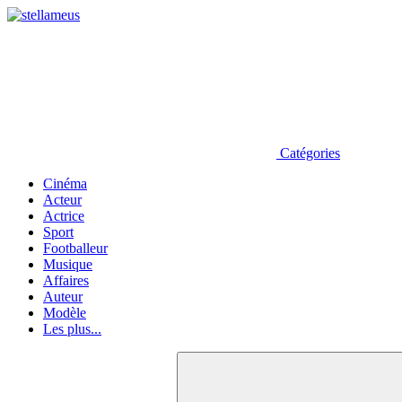
Catégories
Cinéma
Acteur
Actrice
Sport
Footballeur
Musique
Affaires
Auteur
Modèle
Les plus...