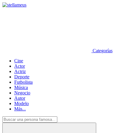
Categorías
Cine
Actor
Actriz
Deporte
Futbolista
Música
Negocio
Autor
Modelo
Más...