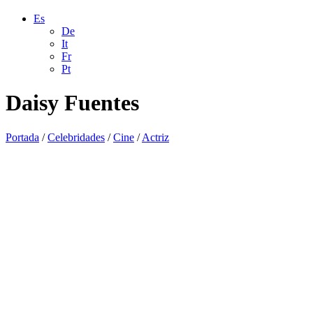
Es
De
It
Fr
Pt
Daisy Fuentes
Portada
/
Celebridades
/
Cine
/
Actriz