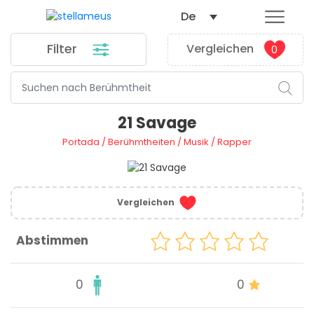
De
Filter
Vergleichen
0
21 Savage
Portada
/
Berühmtheiten
/
Musik
/
Rapper
Vergleichen
Abstimmen
0
0