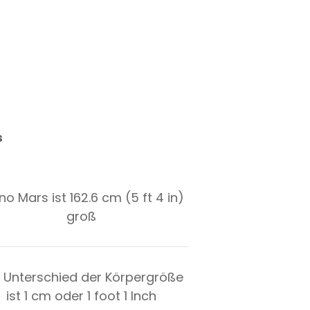
s
no Mars ist 162.6 cm (5 ft 4 in)
groß
 Unterschied der Körpergröße
ist
1
cm oder
1
foot
1
Inch