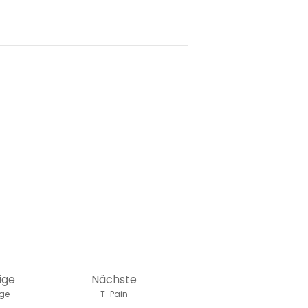
ige
Nächste
age
T-Pain