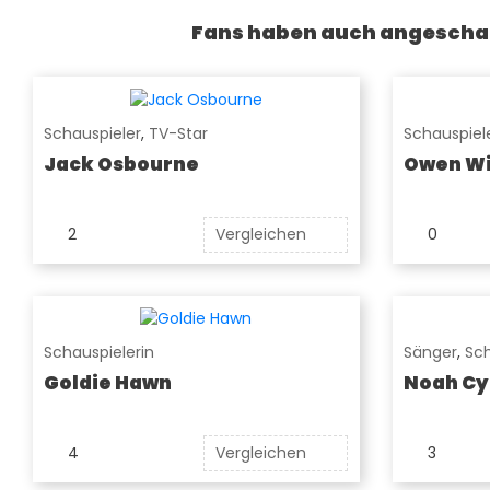
Fans haben auch angescha
Schauspieler
,
TV-Star
Schauspiel
Jack Osbourne
Owen Wi
2
Vergleichen
0
Schauspielerin
Sänger
,
Sch
Goldie Hawn
Noah Cy
4
Vergleichen
3