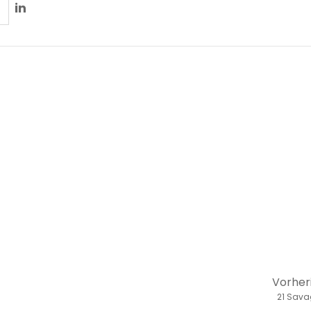
in
Vorher
21 Sav