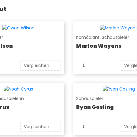
ut
er
Komödiant
,
Schauspieler
lson
Marlon Wayans
Vergleichen
0
Vergl
auspielerin
Schauspieler
rus
Ryan Gosling
Vergleichen
0
Vergl