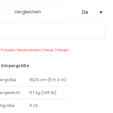
Vergleichen
De
0
Portada
/
Berühmtheiten
/
Musik
/
Sänger
Körpergröße
ergröße
162.6 cm (5 ft 4 in)
ergewicht
67 kg (148 lb)
uhgröße
9 US