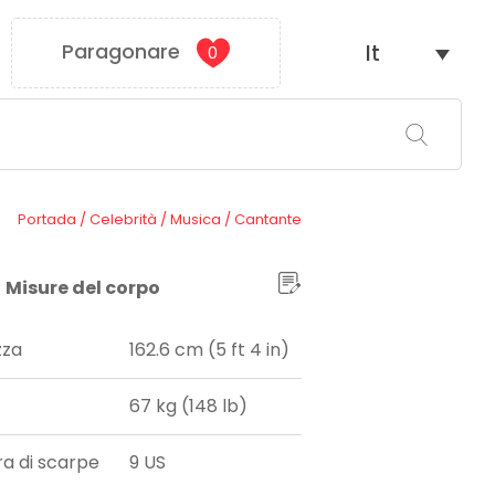
Paragonare
It
0
Portada
/
Celebrità
/
Musica
/
Cantante
Misure del corpo
zza
162.6 cm (5 ft 4 in)
67 kg (148 lb)
ra di scarpe
9 US