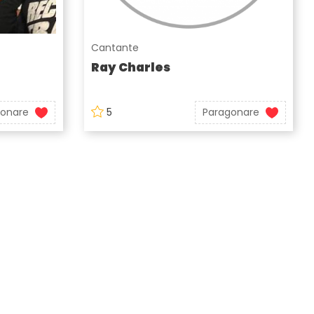
Cantante
Ray Charles
gonare
5
Paragonare