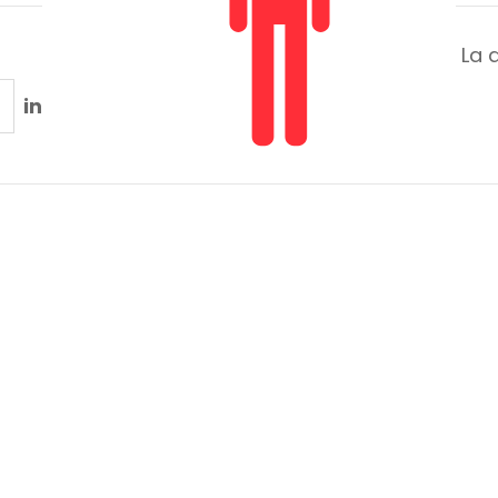
La 
in