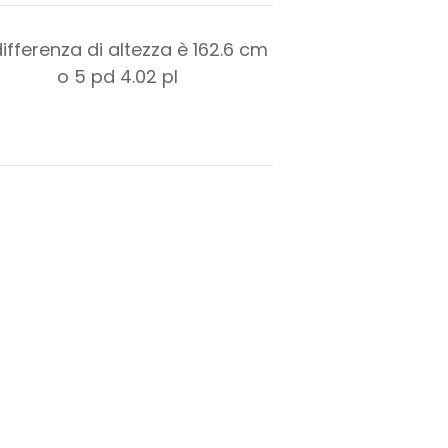
differenza di altezza è
162.6
cm
o
5
pd
4.02
pl