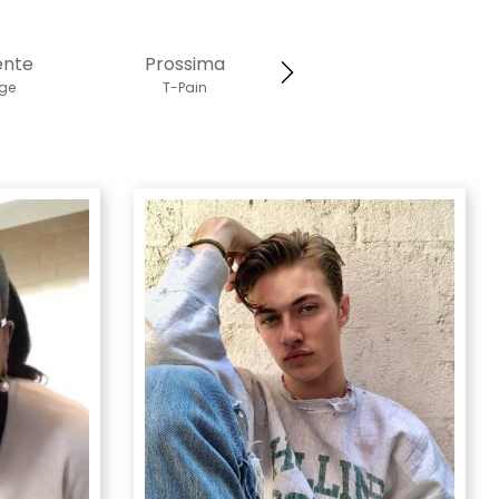
ente
Prossima
age
T-Pain