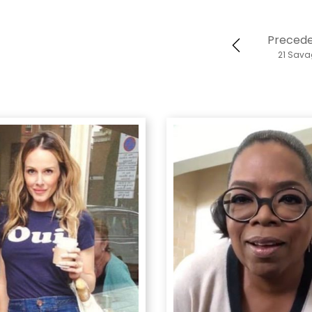
Preced
21 Sav