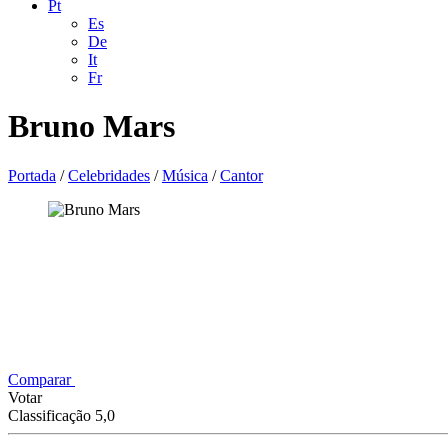
Pt
Es
De
It
Fr
Bruno Mars
Portada
/
Celebridades
/
Música
/
Cantor
Comparar
Votar
Classificação 5,0