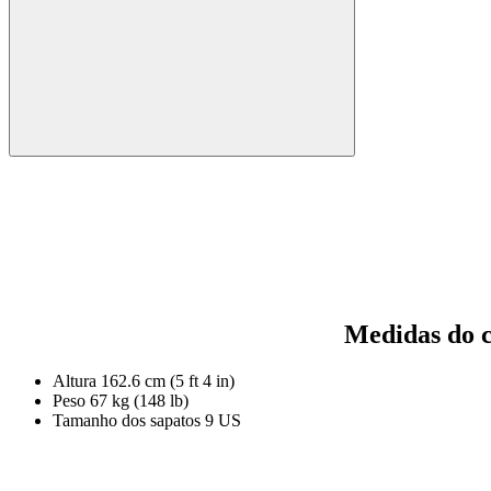
Medidas do 
Altura
162.6 cm (5 ft 4 in)
Peso
67 kg (148 lb)
Tamanho dos sapatos
9 US