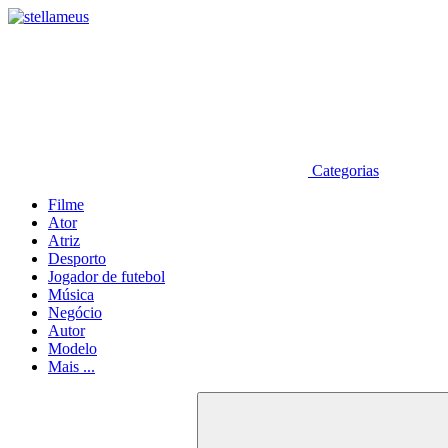
Categorias
Filme
Ator
Atriz
Desporto
Jogador de futebol
Música
Negócio
Autor
Modelo
Mais ...