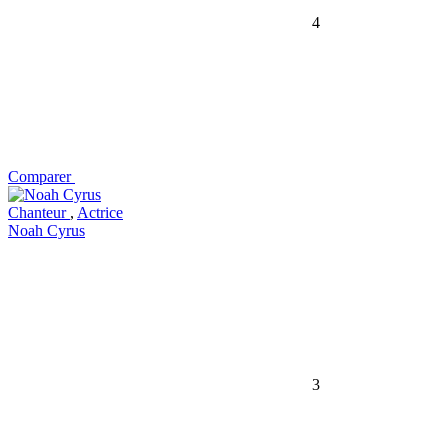
4
Comparer
Chanteur
,
Actrice
Noah Cyrus
3