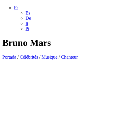
Fr
Es
De
It
Pt
Bruno Mars
Portada
/
Célébrités
/
Musique
/
Chanteur