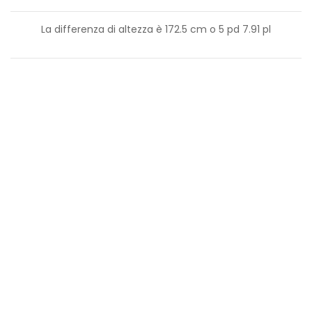
La differenza di altezza è
172.5
cm o
5
pd
7.91
pl