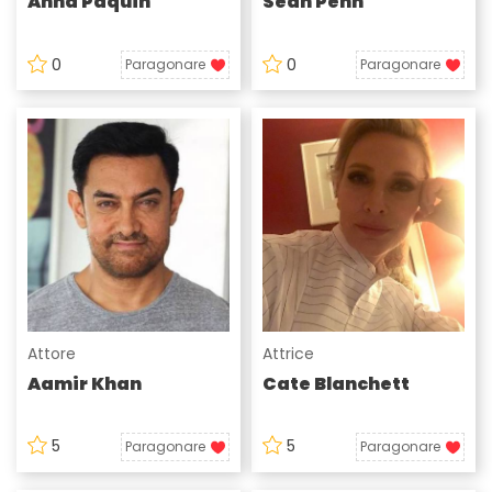
Anna Paquin
Sean Penn
0
0
Paragonare
Paragonare
Attore
Attrice
Aamir Khan
Cate Blanchett
5
5
Paragonare
Paragonare