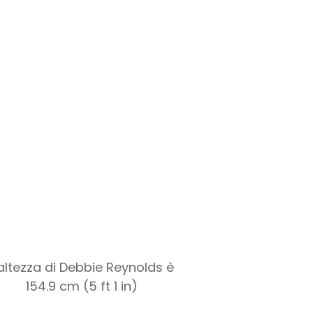
'altezza di Debbie Reynolds è
154.9 cm (5 ft 1 in)