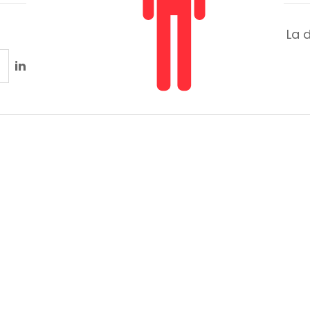
La 
in