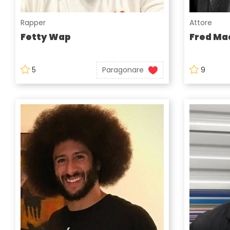
Rapper
Attore
Fetty Wap
Fred Ma
5
Paragonare
9