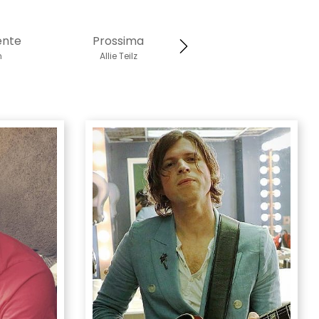
ente
Prossima
n
Allie Teilz