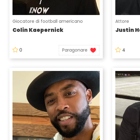
Giocatore di football americano
Attore
Colin Kaepernick
Justin H
0
Paragonare
4