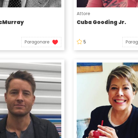
Attore
cMurray
Cuba Gooding Jr.
Paragonare
5
Para