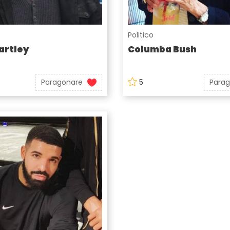
Politico
artley
Columba Bush
Paragonare
5
Para