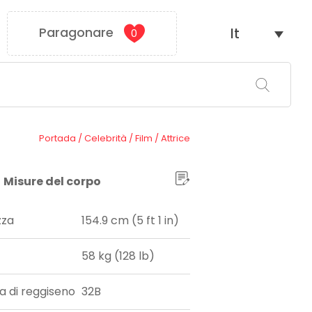
Paragonare
It
0
Portada
/
Celebrità
/
Film
/
Attrice
Misure del corpo
zza
154.9 cm (5 ft 1 in)
58 kg (128 lb)
ia di reggiseno
32B