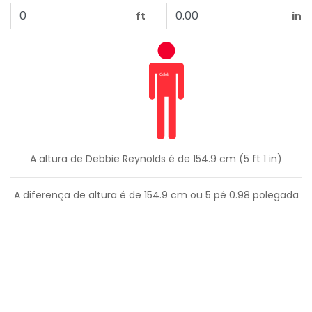
ft
in
A altura de Debbie Reynolds é de 154.9 cm (5 ft 1 in)
A diferença de altura é de
154.9
cm ou
5
pé
0.98
polegada