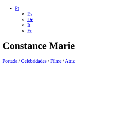
Pt
Es
De
It
Fr
Constance Marie
Portada
/
Celebridades
/
Filme
/
Atriz