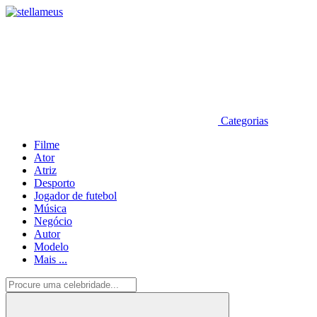
Categorias
Filme
Ator
Atriz
Desporto
Jogador de futebol
Música
Negócio
Autor
Modelo
Mais ...