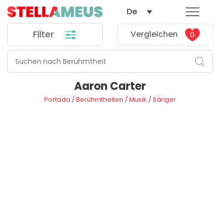
De
Filter
Vergleichen
0
Aaron Carter
Portada
/
Berühmtheiten
/
Musik
/
Sänger