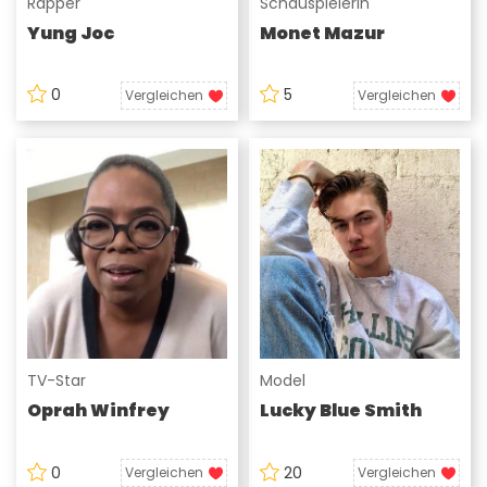
Rapper
Schauspielerin
Yung Joc
Monet Mazur
0
5
Vergleichen
Vergleichen
TV-Star
Model
Oprah Winfrey
Lucky Blue Smith
0
20
Vergleichen
Vergleichen