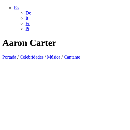
Es
De
It
Fr
Pt
Aaron Carter
Portada
/
Celebridades
/
Música
/
Cantante