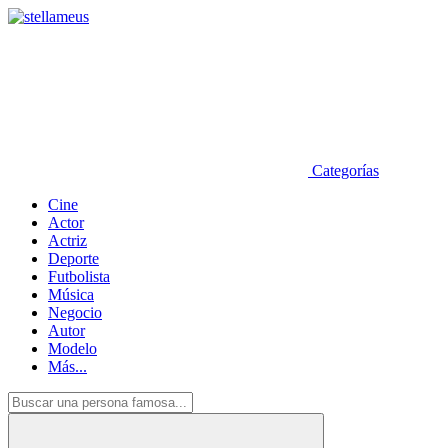
Categorías
Cine
Actor
Actriz
Deporte
Futbolista
Música
Negocio
Autor
Modelo
Más...