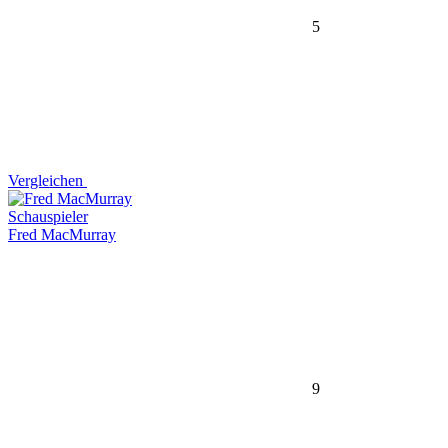
5
Vergleichen
Schauspieler
Fred MacMurray
9