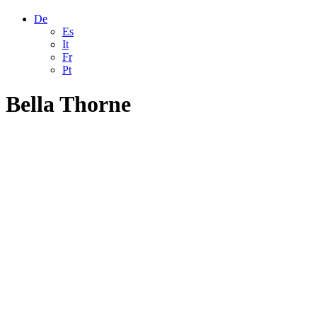
De
Es
It
Fr
Pt
Bella Thorne