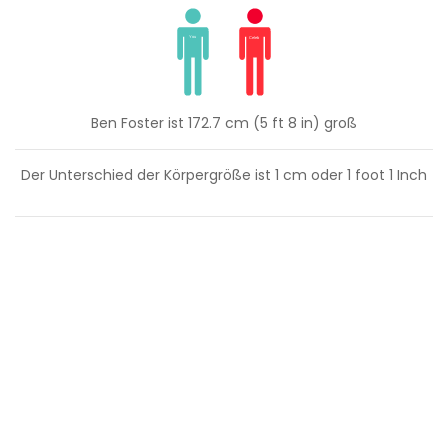
Ben Foster ist 172.7 cm (5 ft 8 in) groß
Der Unterschied der Körpergröße ist
1
cm oder
1
foot
1
Inch