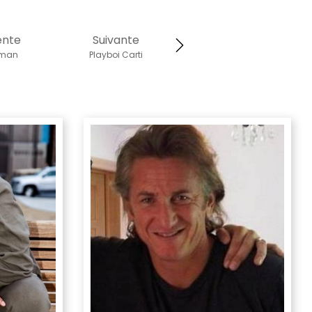
ente
Suivante
fman
Playboi Carti