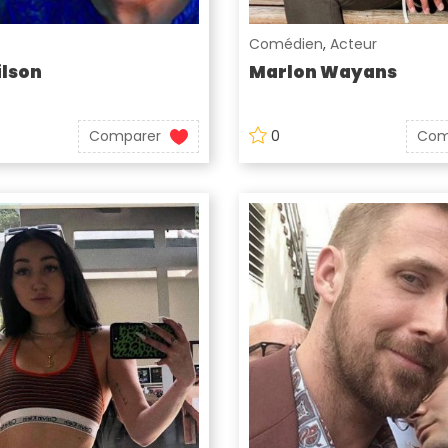
Comédien
,
Acteur
lson
Marlon Wayans
Comparer
0
Com