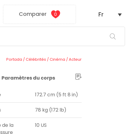
Comparer
Fr
0
Portada
/
Célébrités
/
Cinéma
/
Acteur
Paramètres du corps
e
172.7 cm (5 ft 8 in)
s
78 kg (172 lb)
e de la
10 US
ssure