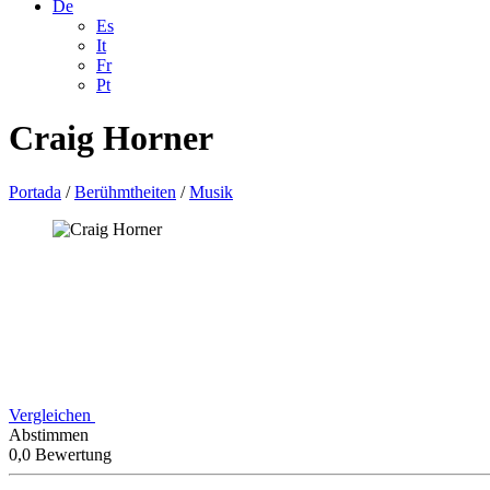
De
Es
It
Fr
Pt
Craig Horner
Portada
/
Berühmtheiten
/
Musik
Vergleichen
Abstimmen
0,0 Bewertung