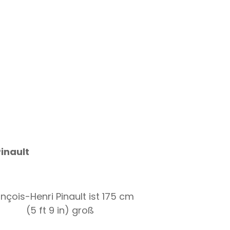
inault
nçois-Henri Pinault ist 175 cm
(5 ft 9 in) groß