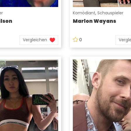
er
Komödiant
,
Schauspieler
lson
Marlon Wayans
Vergleichen
0
Vergl