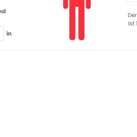
nd
Der
ist
in