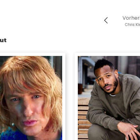
Vorher
Chris Kl
ut