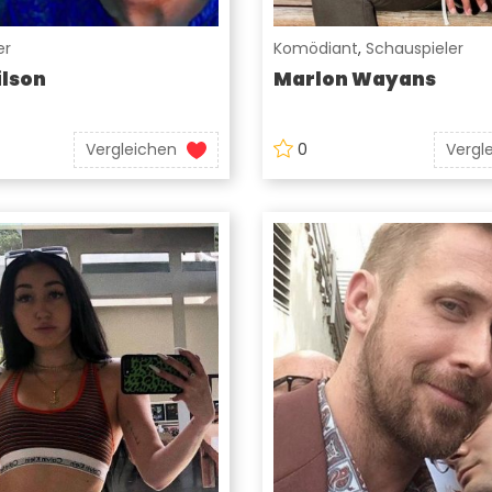
er
Komödiant
,
Schauspieler
lson
Marlon Wayans
Vergleichen
0
Vergl