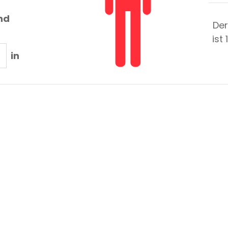
nd
Der
ist
in