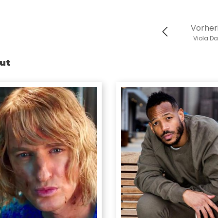
Vorher
Viola Da
ut