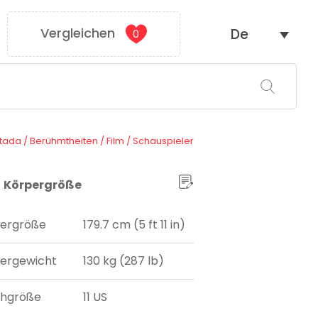
Vergleichen
De
0
tada
/
Berühmtheiten
/
Film
/
Schauspieler
Körpergröße
ergröße
179.7 cm (5 ft 11 in)
ergewicht
130 kg (287 lb)
uhgröße
11 US