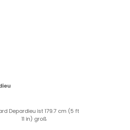
dieu
rd Depardieu ist 179.7 cm (5 ft
11 in) groß