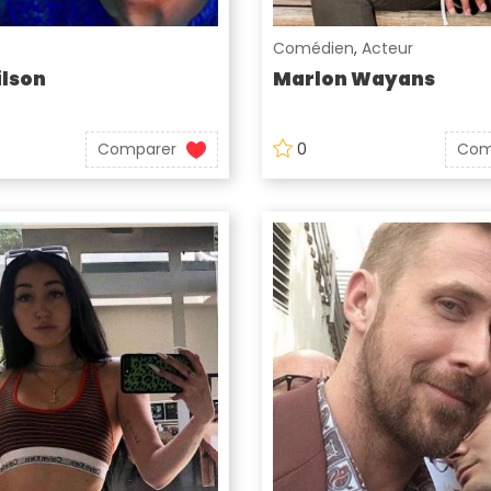
Comédien
,
Acteur
lson
Marlon Wayans
Comparer
0
Com