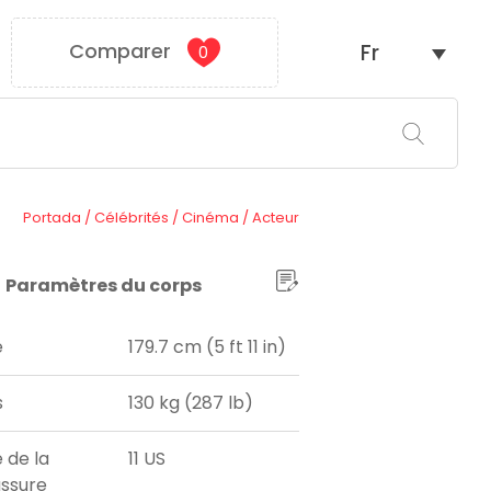
Comparer
Fr
0
Portada
/
Célébrités
/
Cinéma
/
Acteur
Paramètres du corps
e
179.7 cm (5 ft 11 in)
s
130 kg (287 lb)
e de la
11 US
ssure