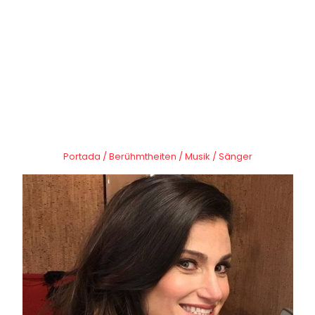
Portada
/
Berühmtheiten
/
Musik
/
Sänger