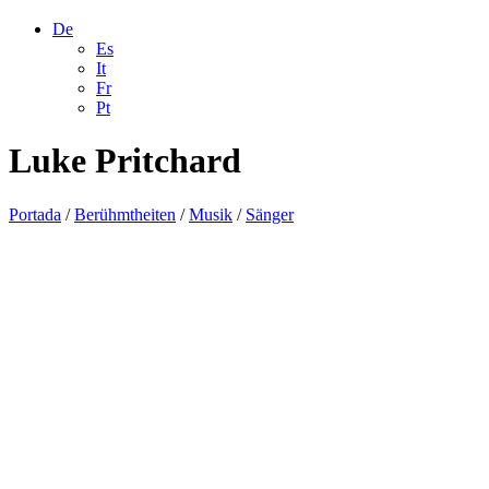
De
Es
It
Fr
Pt
Luke Pritchard
Portada
/
Berühmtheiten
/
Musik
/
Sänger