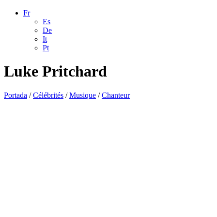
Fr
Es
De
It
Pt
Luke Pritchard
Portada
/
Célébrités
/
Musique
/
Chanteur