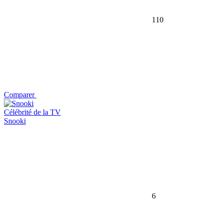
110
Comparer
Célébrité de la TV
Snooki
6