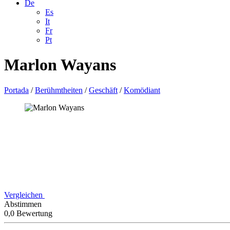
De
Es
It
Fr
Pt
Marlon Wayans
Portada
/
Berühmtheiten
/
Geschäft
/
Komödiant
Vergleichen
Abstimmen
0,0 Bewertung