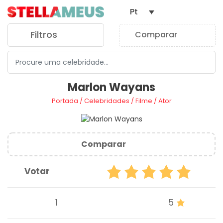
Pt
Filtros
Comparar
0
Marlon Wayans
Portada
/
Celebridades
/
Filme
/
Ator
Comparar
Votar
1
5