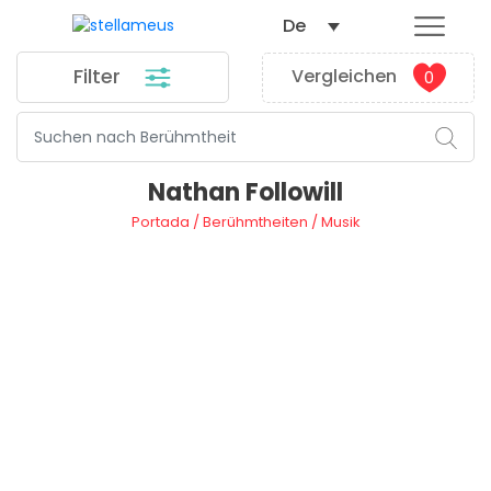
De
Filter
Vergleichen
0
Nathan Followill
Portada
/
Berühmtheiten
/
Musik