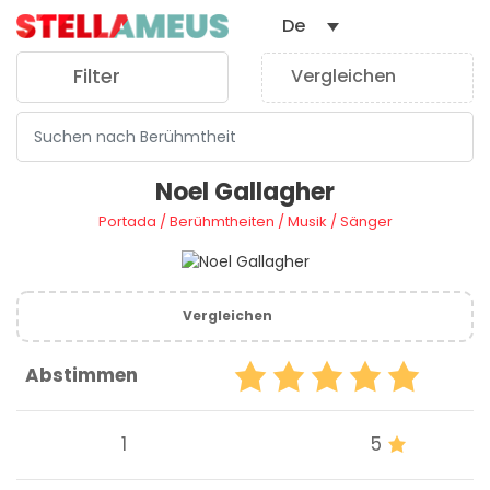
De
Filter
Vergleichen
0
Noel Gallagher
Portada
/
Berühmtheiten
/
Musik
/
Sänger
Vergleichen
Abstimmen
1
5