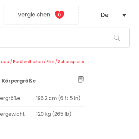
Vergleichen
De
0
tada
/
Berühmtheiten
/
Film
/
Schauspieler
Körpergröße
ergröße
196.2 cm (6 ft 5 in)
ergewicht
120 kg (265 lb)