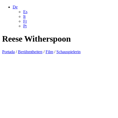
De
Es
It
Fr
Pt
Reese Witherspoon
Portada
/
Berühmtheiten
/
Film
/
Schauspielerin