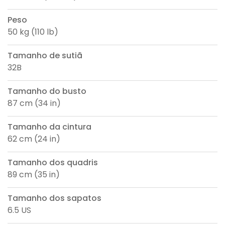
Peso
50 kg (110 lb)
Tamanho de sutiã
32B
Tamanho do busto
87 cm (34 in)
Tamanho da cintura
62 cm (24 in)
Tamanho dos quadris
89 cm (35 in)
Tamanho dos sapatos
6.5 US