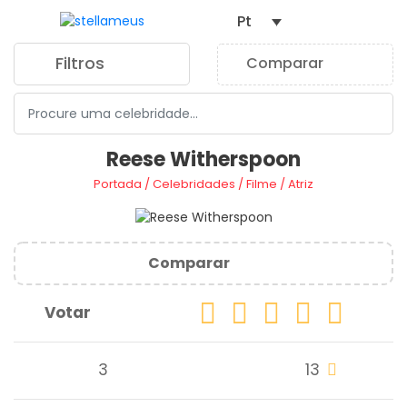
Pt
Filtros
Comparar
0
Reese Witherspoon
Portada
/
Celebridades
/
Filme
/
Atriz
Comparar
Votar
3
13