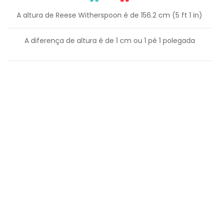
A altura de Reese Witherspoon é de 156.2 cm (5 ft 1 in)
A diferença de altura é de
1
cm ou
1
pé
1
polegada