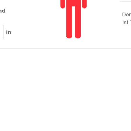
nd
Der
ist
in