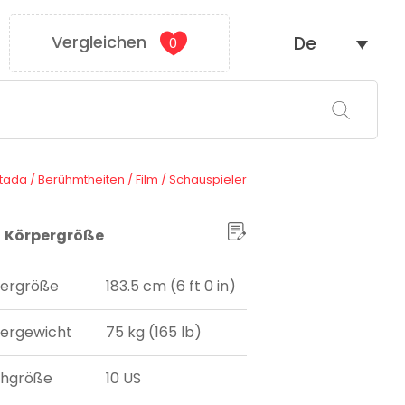
Vergleichen
De
0
tada
/
Berühmtheiten
/
Film
/
Schauspieler
Körpergröße
ergröße
183.5 cm (6 ft 0 in)
ergewicht
75 kg (165 lb)
uhgröße
10 US