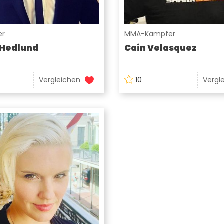
er
MMA-Kämpfer
 Hedlund
Cain Velasquez
Vergleichen
10
Vergl